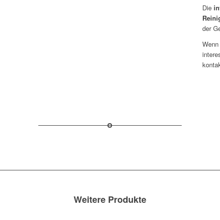
Die
in
Rein
der Ge
Wenn 
intere
kontak
Weitere Produkte