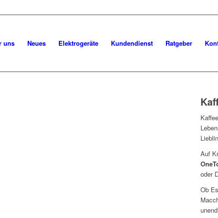
r uns
Neues
Elektrogeräte
Kundendienst
Ratgeber
Kont
Kaf
Kaffe
Leben
Liebli
Auf K
OneTo
oder 
Ob Es
Macch
unendl