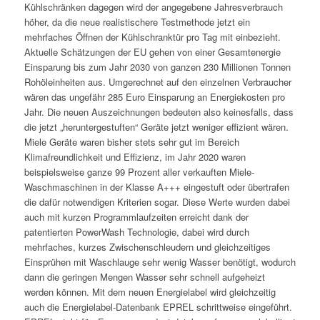
Kühlschränken dagegen wird der angegebene Jahresverbrauch
höher, da die neue realistischere Testmethode jetzt ein
mehrfaches Öffnen der Kühlschranktür pro Tag mit einbezieht.
Aktuelle Schätzungen der EU gehen von einer Gesamtenergie
Einsparung bis zum Jahr 2030 von ganzen 230 Millionen Tonnen
Rohöleinheiten aus. Umgerechnet auf den einzelnen Verbraucher
wären das ungefähr 285 Euro Einsparung an Energiekosten pro
Jahr. Die neuen Auszeichnungen bedeuten also keinesfalls, dass
die jetzt „heruntergestuften“ Geräte jetzt weniger effizient wären.
Miele Geräte waren bisher stets sehr gut im Bereich
Klimafreundlichkeit und Effizienz, im Jahr 2020 waren
beispielsweise ganze 99 Prozent aller verkauften Miele-
Waschmaschinen in der Klasse A+++ eingestuft oder übertrafen
die dafür notwendigen Kriterien sogar. Diese Werte wurden dabei
auch mit kurzen Programmlaufzeiten erreicht dank der
patentierten PowerWash Technologie, dabei wird durch
mehrfaches, kurzes Zwischenschleudern und gleichzeitiges
Einsprühen mit Waschlauge sehr wenig Wasser benötigt, wodurch
dann die geringen Mengen Wasser sehr schnell aufgeheizt
werden können. Mit dem neuen Energielabel wird gleichzeitig
auch die Energielabel-Datenbank EPREL schrittweise eingeführt.