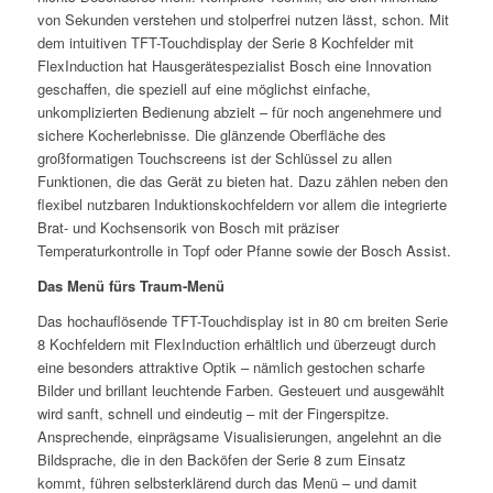
von Sekunden verstehen und stolperfrei nutzen lässt, schon. Mit
dem intuitiven TFT-Touchdisplay der Serie 8 Kochfelder mit
FlexInduction hat Hausgerätespezialist Bosch eine Innovation
geschaffen, die speziell auf eine möglichst einfache,
unkomplizierten Bedienung abzielt – für noch angenehmere und
sichere Kocherlebnisse. Die glänzende Oberfläche des
großformatigen Touchscreens ist der Schlüssel zu allen
Funktionen, die das Gerät zu bieten hat. Dazu zählen neben den
flexibel nutzbaren Induktionskochfeldern vor allem die integrierte
Brat- und Kochsensorik von Bosch mit präziser
Temperaturkontrolle in Topf oder Pfanne sowie der Bosch Assist.
Das Menü fürs Traum-Menü
Das hochauflösende TFT-Touchdisplay ist in 80 cm breiten Serie
8 Kochfeldern mit FlexInduction erhältlich und überzeugt durch
eine besonders attraktive Optik – nämlich gestochen scharfe
Bilder und brillant leuchtende Farben. Gesteuert und ausgewählt
wird sanft, schnell und eindeutig – mit der Fingerspitze.
Ansprechende, einprägsame Visualisierungen, angelehnt an die
Bildsprache, die in den Backöfen der Serie 8 zum Einsatz
kommt, führen selbsterklärend durch das Menü – und damit