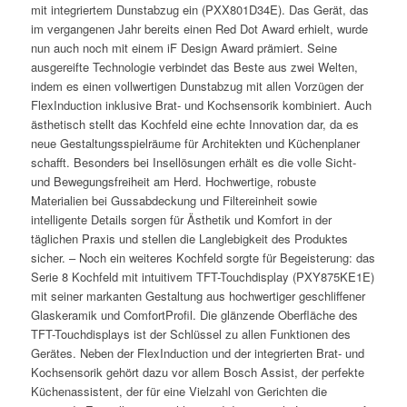
mit integriertem Dunstabzug ein (PXX801D34E). Das Gerät, das
im vergangenen Jahr bereits einen Red Dot Award erhielt, wurde
nun auch noch mit einem iF Design Award prämiert. Seine
ausgereifte Technologie verbindet das Beste aus zwei Welten,
indem es einen vollwertigen Dunstabzug mit allen Vorzügen der
FlexInduction inklusive Brat- und Kochsensorik kombiniert. Auch
ästhetisch stellt das Kochfeld eine echte Innovation dar, da es
neue Gestaltungsspielräume für Architekten und Küchenplaner
schafft. Besonders bei Insellösungen erhält es die volle Sicht-
und Bewegungsfreiheit am Herd. Hochwertige, robuste
Materialien bei Gussabdeckung und Filtereinheit sowie
intelligente Details sorgen für Ästhetik und Komfort in der
täglichen Praxis und stellen die Langlebigkeit des Produktes
sicher. – Noch ein weiteres Kochfeld sorgte für Begeisterung: das
Serie 8 Kochfeld mit intuitivem TFT-Touchdisplay (PXY875KE1E)
mit seiner markanten Gestaltung aus hochwertiger geschliffener
Glaskeramik und ComfortProfil. Die glänzende Oberfläche des
TFT-Touchdisplays ist der Schlüssel zu allen Funktionen des
Gerätes. Neben der FlexInduction und der integrierten Brat- und
Kochsensorik gehört dazu vor allem Bosch Assist, der perfekte
Küchenassistent, der für eine Vielzahl von Gerichten die