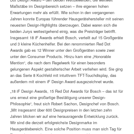
Maßstäbe im Designbereich setzen – ihre eigenen hohen
Erwartungen mehr als erfüllt. Wie schon in den vergangenen
Jahren konnte Europas führender Hausgerätehersteller mit seinen
neuesten Design-Highlights überzeugen. Dabei waren sich die
beiden Jurys weitestgehend einig, was die Preisträger betrifft.
Insgesamt 18 iF Awards erhielt Bosch, verteilt auf 15 Großgeräte
und 3 kleine Küchenhelfer. Bei den renommierten Red Dot
Awards gab es 12 Winner unter den Großgeräten sowie zwei
unter den Consumer Products. Hinzu kam eine „Honorable
Mention“, die nach dem Regelwerk für einen besonders
gelungenen Aspekt gestalterischer Arbeit verliehen wird. Sie ging
an das Serie 8 Kochfeld mit intuitivem TFT-Touchdisplay, das
außerdem mit einem iF Design Award ausgezeichnet wurde.
„18 iF Design Awards, 15 Red Dot Awards für Bosch – das ist für
uns erneut eine großartige Bestätigung unserer Design-
Philosophie“, freut sich Robert Sachon, Designchef von Bosch.
„Mit insgesamt über 600 Designpreisen in den letzten zehn
Jahren blicken wir auf eine herausragende Entwicklung zurück.
Wir sind die derzeit erfolgreichste Designmarke im
Hausgerätebereich. Eine solche Position muss man sich Tag für