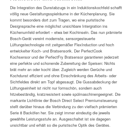
Die Integration des Dunstabzugs in ein Induktionskochfeld schafft
völlig neue Gestaltungsspielräume in der Küchenplanung. Sie
kommt besonders dort zum Tragen, wo eine puristische
Designsprache eine möglichst unsichbare Intergration ins
Küchenumfeld erfordert – etwa bei Kochinseln. Das nun prämierte
Bosch-Gerät vereint modernste, sensorgesteuerte
Lüftungstechnologie mit zeitgemäßer FlexInduction und hoch
entwickelter Koch- und Bratsensorik. Der PerfectCook
Kochsensor und der PerfectFry Bratsensor garantieren jederzeit
eine perfekte und schonende Zubereitung der Speisen: Nichts
brät mehr an oder kocht über. Zugleich werden Gerüche und
Kochdunst effizient und ohne Einschränkung des Arbeits- oder
Sichtfeldes direkt am Topf abgesaugt. Die Gussabdeckung der
Lüftungseinheit ist nicht nur formschön, sondern auch
hitzebeständig, kratzresistent sowie spülmaschinengeeignet. Die
markante Lichtlinie der Bosch Direct Select Premiumsteuerung
stellt darüber hinaus die Verbindung zu den vielfach prämierten
Serie 8 Backöfen her. Sie zeigt immer eindeutig die jeweils
gewählte Leistungsstufe an. Ausgeschaltet ist sie dagegen
unsichtbar und erhält so die puristische Optik des Gerätes.