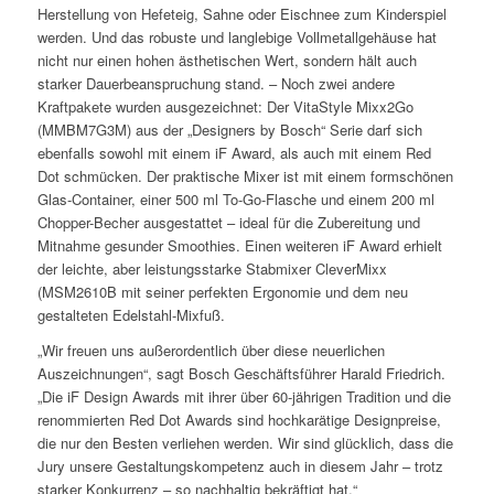
Herstellung von Hefeteig, Sahne oder Eischnee zum Kinderspiel
werden. Und das robuste und langlebige Vollmetallgehäuse hat
nicht nur einen hohen ästhetischen Wert, sondern hält auch
starker Dauerbeanspruchung stand. – Noch zwei andere
Kraftpakete wurden ausgezeichnet: Der VitaStyle Mixx2Go
(MMBM7G3M) aus der „Designers by Bosch“ Serie darf sich
ebenfalls sowohl mit einem iF Award, als auch mit einem Red
Dot schmücken. Der praktische Mixer ist mit einem formschönen
Glas-Container, einer 500 ml To-Go-Flasche und einem 200 ml
Chopper-Becher ausgestattet – ideal für die Zubereitung und
Mitnahme gesunder Smoothies. Einen weiteren iF Award erhielt
der leichte, aber leistungsstarke Stabmixer CleverMixx
(MSM2610B mit seiner perfekten Ergonomie und dem neu
gestalteten Edelstahl-Mixfuß.
„Wir freuen uns außerordentlich über diese neuerlichen
Auszeichnungen“, sagt Bosch Geschäftsführer Harald Friedrich.
„Die iF Design Awards mit ihrer über 60-jährigen Tradition und die
renommierten Red Dot Awards sind hochkarätige Designpreise,
die nur den Besten verliehen werden. Wir sind glücklich, dass die
Jury unsere Gestaltungskompetenz auch in diesem Jahr – trotz
starker Konkurrenz – so nachhaltig bekräftigt hat.“