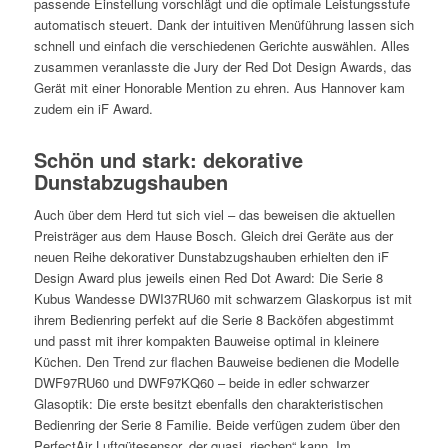
passende Einstellung vorschlägt und die optimale Leistungsstufe
automatisch steuert. Dank der intuitiven Menüführung lassen sich
schnell und einfach die verschiedenen Gerichte auswählen. Alles
zusammen veranlasste die Jury der Red Dot Design Awards, das
Gerät mit einer Honorable Mention zu ehren. Aus Hannover kam
zudem ein iF Award.
Schön und stark: dekorative
Dunstabzugshauben
Auch über dem Herd tut sich viel – das beweisen die aktuellen
Preisträger aus dem Hause Bosch. Gleich drei Geräte aus der
neuen Reihe dekorativer Dunstabzugshauben erhielten den iF
Design Award plus jeweils einen Red Dot Award: Die Serie 8
Kubus Wandesse DWI37RU60 mit schwarzem Glaskorpus ist mit
ihrem Bedienring perfekt auf die Serie 8 Backöfen abgestimmt
und passt mit ihrer kompakten Bauweise optimal in kleinere
Küchen. Den Trend zur flachen Bauweise bedienen die Modelle
DWF97RU60 und DWF97KQ60 – beide in edler schwarzer
Glasoptik: Die erste besitzt ebenfalls den charakteristischen
Bedienring der Serie 8 Familie. Beide verfügen zudem über den
PerfectAir Luftgütesensor, der quasi „riechen“ kann. Im