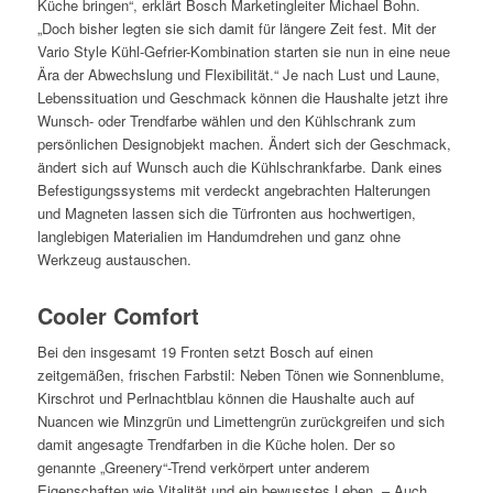
Küche bringen“, erklärt Bosch Marketingleiter Michael Bohn.
„Doch bisher legten sie sich damit für längere Zeit fest. Mit der
Vario Style Kühl-Gefrier-Kombination starten sie nun in eine neue
Ära der Abwechslung und Flexibilität.“ Je nach Lust und Laune,
Lebenssituation und Geschmack können die Haushalte jetzt ihre
Wunsch- oder Trendfarbe wählen und den Kühlschrank zum
persönlichen Designobjekt machen. Ändert sich der Geschmack,
ändert sich auf Wunsch auch die Kühlschrankfarbe. Dank eines
Befestigungssystems mit verdeckt angebrachten Halterungen
und Magneten lassen sich die Türfronten aus hochwertigen,
langlebigen Materialien im Handumdrehen und ganz ohne
Werkzeug austauschen.
Cooler Comfort
Bei den insgesamt 19 Fronten setzt Bosch auf einen
zeitgemäßen, frischen Farbstil: Neben Tönen wie Sonnenblume,
Kirschrot und Perlnachtblau können die Haushalte auch auf
Nuancen wie Minzgrün und Limettengrün zurückgreifen und sich
damit angesagte Trendfarben in die Küche holen. Der so
genannte „Greenery“-Trend verkörpert unter anderem
Eigenschaften wie Vitalität und ein bewusstes Leben. – Auch