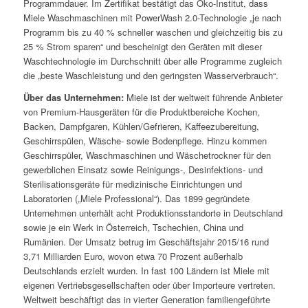
Programmdauer. Im Zertifikat bestätigt das Öko-Institut, dass
Miele Waschmaschinen mit PowerWash 2.0-Technologie „je nach
Programm bis zu 40 % schneller waschen und gleichzeitig bis zu
25 % Strom sparen“ und bescheinigt den Geräten mit dieser
Waschtechnologie im Durchschnitt über alle Programme zugleich
die „beste Waschleistung und den geringsten Wasserverbrauch“.
Über das Unternehmen:
Miele ist der weltweit führende Anbieter
von Premium-Hausgeräten für die Produktbereiche Kochen,
Backen, Dampfgaren, Kühlen/Gefrieren, Kaffeezubereitung,
Geschirrspülen, Wäsche- sowie Bodenpflege. Hinzu kommen
Geschirrspüler, Waschmaschinen und Wäschetrockner für den
gewerblichen Einsatz sowie Reinigungs-, Desinfektions- und
Sterilisationsgeräte für medizinische Einrichtungen und
Laboratorien („Miele Professional“). Das 1899 gegründete
Unternehmen unterhält acht Produktionsstandorte in Deutschland
sowie je ein Werk in Österreich, Tschechien, China und
Rumänien. Der Umsatz betrug im Geschäftsjahr 2015/16 rund
3,71 Milliarden Euro, wovon etwa 70 Prozent außerhalb
Deutschlands erzielt wurden. In fast 100 Ländern ist Miele mit
eigenen Vertriebsgesellschaften oder über Importeure vertreten.
Weltweit beschäftigt das in vierter Generation familiengeführte