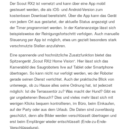
Der Scout RX2 ist vernetzt und kann über eine App mobil
gesteuert werden, die als iOS- und Android-Version zum
kostenlosen Download bereitsteht. Über die App kann das Gerät
von jedem Ort aus gestartet, der aktuelle Status angezeigt und
der Timer programmiert werden. In der Kartenanzeige lässt sich
beispielsweise der Reinigungsfortschritt verfolgen. Auch manuelle
Steuerung per App ist möglich, etwa um gezielt besonders stark
verschmutzte Stellen anzufahren.
Eine spannende und hochnützliche Zusatzfunktion bietet das
Spitzengerät „Scout RX2 Home Vision“. Hier lässt sich das
Kamerabild des Saugroboters live auf Tablet oder Smartphone
übertragen. So kann nicht nur verfolgt werden, wo der Roboter
gerade seinen Dienst verrichtet. Auch der praktische Blick von
unterwegs, ob zu Hause alles seine Ordnung hat, ist jederzeit
möglich: Ist die Terrassentür zu? Was macht der Hund? Gibt es
gar ungebetenen Besuch? Dies und vieles mehr lässt sich mit
wenigen Klicks bequem kontrollieren, im Büro, beim Einkaufen,
auf der Party oder aus dem Urlaub. Die Daten sind zuverlässig
geschützt, denn alle Bilder werden verschlüsselt übertragen und
erst beim Empfänger wieder entschlüsselt (Ende-zu-Ende-
Verschlüsselung).