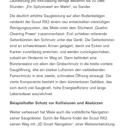
Laufleistung pro Akkuladung beträgt weiterhin bis zu zwei
Stunden. „Ein Spitzenwert am Markt“, so Sander.
Die deutlich erhöhte Saugleistung auf allen Bodenbelägen
verdankt der Scout RX2 einem neu entwickelten vierstufigen
Reinigungssystem, das Miele unter dem Stichwort „Quattro
Cleaning Power“ zusammenfasst: Erst schieben rotierende
Seitenbürsten den Schmutz unter das Gerät. Die Seitenbürsten
sind an schwenkbaren Armen gelagert, damit sie Ecken und
Kanten zuverlässig erreichen, und werden zurückgeschoben,
sobald ein Hindernis im Weg ist. Dann befördert eine
Bürstenwalze vor allem den Grobschmutz in die breite vordere
Saugöffnung, ehe ein starker Luftstrom den verbleibenden
Feinschmutz in eine zweite, schmalere Öffnung einsaugt. Die
vierte Komponente besteht in dem bürstenlosen Gebläse, das
sich durch viel Saugkraft, hohe Energieeffizienz und lange
Lebensdauer auszeichnet.
Beispielhafter Schutz vor Kollisionen und Abstürzen
Weiter verbessert hat Miele auch die vorbildliche Navigation
seiner Saugroboter. Durch die Räume findet der Scout RX2
seinen Weg mit „3D Smart Navigation“, einer Weiterentwicklung