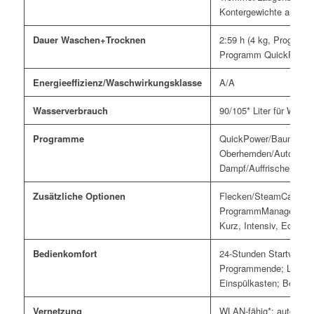
Kontergewichte aus Gr
Dauer Waschen+Trocknen
2:59 h (4 kg, Programm
Programm QuickPower
Energieeffizienz/Waschwirkungsklasse
A/A
Wasserverbrauch
90/105* Liter für Wasc
Programme
QuickPower/Baumwolle/
Oberhemden/Automatic
Dampf/Auffrischen/Exp
Zusätzliche Optionen
Flecken/SteamCare/Ca
ProgrammManager mit E
Kurz, Intensiv, Eco, A
Bedienkomfort
24-Stunden Startvorwah
Programmende; LED- T
Einspülkasten; Beladu
Vernetzung
WLAN-fähig*; automatis