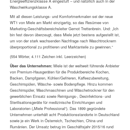
Energieeffizienzklasse A eingestuft – und natürlich auch in der
Waschwirkungsklasse A.
Mit all diesen Leistungs- und Komfortmerkmalen sei der neue
WT1 von Miele am Markt einzigartig, so das Resümee von
Marketing-Geschäftsbereichsleiter Gernot Trettenbrein. Und: „Ich
bin fest davon überzeugt, dass Miele jetzt bestens aufgestellt ist,
um von der stark wachsenden Nachfrage nach Waschtrocknern
überproportional zu profitieren und Marktanteile zu gewinnen.“
(554 Wörter, 4.111 Zeichen inkl. Leerzeichen)
Über das Unternehmen:
Miele ist der weltweit führende Anbieter
von Premium-Hausgeräten für die Produktbereiche Kochen,
Backen, Dampfgaren, Kühlen/Gefrieren, Kaffeezubereitung,
Geschirrspülen, Wäsche- sowie Bodenpflege. Hinzu kommen
Geschirrspüler, Waschmaschinen und Wäschetrockner für den
gewerblichen Einsatz sowie Reinigungs-, Desinfektions- und
Sterilisationsgeräte für medizinische Einrichtungen und
Laboratorien („Miele Professional“). Das 1899 gegründete
Unternehmen unterhält acht Produktionsstandorte in Deutschland
sowie je ein Werk in Österreich, Tschechien, China und
Rumänien. Der Umsatz betrug im Geschäftsjahr 2015/16 rund