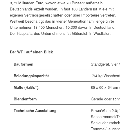
3,71 Milliarden Euro, wovon etwa 70 Prozent außerhalb
Deutschlands erzielt wurden. In fast 100 Ländern ist Miele mit
eigenen Vertriebsgesellschaften oder über Importeure vertreten.
Weltweit beschäftigt das in vierter Generation familiengeführte
Unternehmen 18.400 Menschen, 10.300 davon in Deutschland.
Der Hauptsitz des Unternehmens ist Gütersloh in Westfalen.
Der WT1 auf einen Blick
Bauformen
Standgerät, vier Modell
Beladungskapazität
7/4 kg Waschen/Trock
Maße (HxBxT):
85 x 60 x 64 cm (8 kg:
Blendenform
Gerade oder schräg
Technische Ausstattung
PowerWash 2.0; TwinDo
Schontrommel/Thermo-
Schleuderumdrehungen
Trommel/Laugenbehälter: