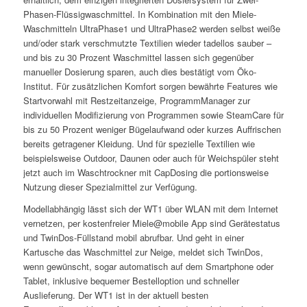
Phasen-Flüssigwaschmittel. In Kombination mit den Miele-
Waschmitteln UltraPhase1 und UltraPhase2 werden selbst weiße
und/oder stark verschmutzte Textilien wieder tadellos sauber –
und bis zu 30 Prozent Waschmittel lassen sich gegenüber
manueller Dosierung sparen, auch dies bestätigt vom Öko-
Institut. Für zusätzlichen Komfort sorgen bewährte Features wie
Startvorwahl mit Restzeitanzeige, ProgrammManager zur
individuellen Modifizierung von Programmen sowie SteamCare für
bis zu 50 Prozent weniger Bügelaufwand oder kurzes Auffrischen
bereits getragener Kleidung. Und für spezielle Textilien wie
beispielsweise Outdoor, Daunen oder auch für Weichspüler steht
jetzt auch im Waschtrockner mit CapDosing die portionsweise
Nutzung dieser Spezialmittel zur Verfügung.
Modellabhängig lässt sich der WT1 über WLAN mit dem Internet
vernetzen, per kostenfreier Miele@mobile App sind Gerätestatus
und TwinDos-Füllstand mobil abrufbar. Und geht in einer
Kartusche das Waschmittel zur Neige, meldet sich TwinDos,
wenn gewünscht, sogar automatisch auf dem Smartphone oder
Tablet, inklusive bequemer Bestelloption und schneller
Auslieferung. Der WT1 ist in der aktuell besten