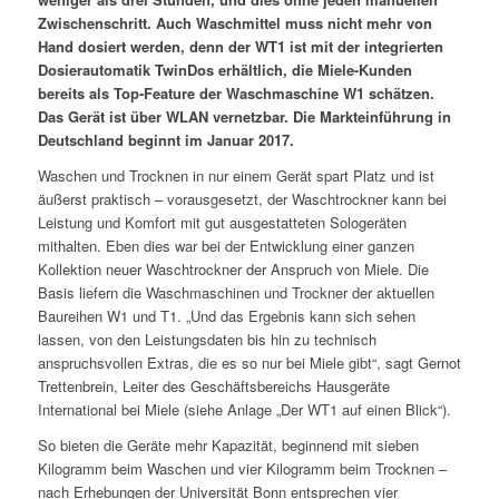
Zwischenschritt. Auch Waschmittel muss nicht mehr von
Hand dosiert werden, denn der WT1 ist mit der integrierten
Dosierautomatik TwinDos erhältlich, die Miele-Kunden
bereits als Top-Feature der Waschmaschine W1 schätzen.
Das Gerät ist über WLAN vernetzbar. Die Markteinführung in
Deutschland beginnt im Januar 2017.
Waschen und Trocknen in nur einem Gerät spart Platz und ist
äußerst praktisch – vorausgesetzt, der Waschtrockner kann bei
Leistung und Komfort mit gut ausgestatteten Sologeräten
mithalten. Eben dies war bei der Entwicklung einer ganzen
Kollektion neuer Waschtrockner der Anspruch von Miele. Die
Basis liefern die Waschmaschinen und Trockner der aktuellen
Baureihen W1 und T1. „Und das Ergebnis kann sich sehen
lassen, von den Leistungsdaten bis hin zu technisch
anspruchsvollen Extras, die es so nur bei Miele gibt“, sagt Gernot
Trettenbrein, Leiter des Geschäftsbereichs Hausgeräte
International bei Miele (siehe Anlage „Der WT1 auf einen Blick“).
So bieten die Geräte mehr Kapazität, beginnend mit sieben
Kilogramm beim Waschen und vier Kilogramm beim Trocknen –
nach Erhebungen der Universität Bonn entsprechen vier