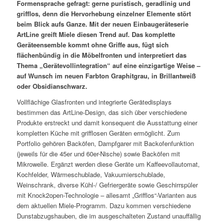
Formensprache gefragt: gerne puristisch, geradlinig und
grifflos, denn die Hervorhebung einzelner Elemente stört
beim Blick aufs Ganze. Mit der neuen Einbaugeräteserie
ArtLine greift Miele diesen Trend auf. Das komplette
Geräteensemble kommt ohne Griffe aus, fügt sich
flächenbündig in die Möbelfronten und interpretiert das
Thema „Gerätevollintegration“ auf eine einzigartige Weise –
auf Wunsch im neuen Farbton Graphitgrau, in Brillantweiß
oder Obsidianschwarz.
Vollflächige Glasfronten und integrierte Gerätedisplays
bestimmen das ArtLine-Design, das sich über verschiedene
Produkte erstreckt und damit konsequent die Ausstattung einer
kompletten Küche mit grifflosen Geräten ermöglicht. Zum
Portfolio gehören Backöfen, Dampfgarer mit Backofenfunktion
(jeweils für die 45er und 60er-Nische) sowie Backöfen mit
Mikrowelle. Ergänzt werden diese Geräte um Kaffeevollautomat,
Kochfelder, Wärmeschublade, Vakuumierschublade,
Weinschrank, diverse Kühl-/ Gefriergeräte sowie Geschirrspüler
mit Knock2open-Technologie – allesamt „Grifflos“-Varianten aus
dem aktuellen Miele-Programm. Dazu kommen verschiedene
Dunstabzugshauben, die im ausgeschalteten Zustand unauffällig