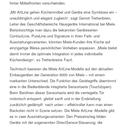
hinter Möbelfronten verschwinden.
„Mit ArtLine gehen Küchenmöbel und Geräte eine Symbiose ein –
unaufdringlich und elegant zugleich“, sagt Gernot Trettenbrein,
Leiter des Geschäftsbereichs Hausgeräte International bei Miele.
Berücksichtige man dazu die bekannten Geräteserien
ContourLine, PureLine und Signature in ihren Farb- und
Ausstattungsvarianten, könnten Miele-Kunden ihre Küche auf
einzigartige Weise persönlichen Vorlieben anpassen. „Miele bietet
damit immer die optimale Integration in jedes individuelle
Küchendesign“, so Trettenbreins Fazit.
Technisch basieren die Miele ArtLine-Modelle auf den aktuellen
Einbaugeräten der Generation 6000 von Miele – mit einem
markanten Unterschied. Die Funktion des Gerätegriffs übernimmt
eine in die Bedienblende integrierte Sensortaste (Touch2open).
Beim Berühren dieser Sensortaste wird die verriegelte Tür
motorisch entsperrt, gleitet sanft und in der Endstellung
zusätzlich gedämpft nach unten – effektvoller kann man einen
Backofen nicht in Szene setzen. Die Miele ArtLine -Modelle gibt
es in zwei Ausstattungsvarianten: Den Preiseinstieg bilden
Geräte mit der sogenannten DirectSensor-Steuerung, die