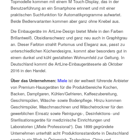
Topmodelle kommen mit einem M Touch-Display, das in der
Benutzerführung an ein Smartphone erinnert und mit einer
praktischen Suchfunktion für Automatikprogramme aufwartet.
Beide Bedienvarianten kommen aber ganz ohne Knebel aus.
Die Einbaugeräte im ArtLine-Design bietet Miele in den Farben
Brillantweiß, Obsidianschwarz und ganz neu auch in Graphitgrau
an. Dieser Farbton strahlt Purismus und Eleganz aus, passt zu
unterschiedlichen Küchendesigns, kommt aber besonders gut in
einem dunkel und kühl gestalteten Wohnumfeld zur Geltung. In
Deutschland kommt die ArtLine-Einbaugeräteserie ab Oktober
2016 in den Handel.
Über das Unternehmen:
Miele
ist der weltweit führende Anbieter
von Premium-Hausgeräten für die Produktbereiche Kochen,
Backen, Dampfgaren, Kühlen/Gefrieren, Kaffeezubereitung,
Geschirrspülen, Wäsche- sowie Bodenpflege. Hinzu kommen
Geschirrspüler, Waschmaschinen und Wäschetrockner für den
gewerblichen Einsatz sowie Reinigungs-, Desinfektions- und
Sterilisationsgeräte für medizinische Einrichtungen und
Laboratorien („Miele Professional“). Das 1899 gegründete
Unternehmen unterhält acht Produktionsstandorte in Deutschland
sowie je ein Werk in Österreich, Tschechien, China und