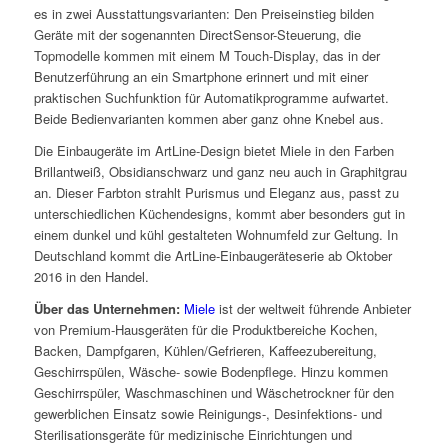
es in zwei Ausstattungsvarianten: Den Preiseinstieg bilden
Geräte mit der sogenannten DirectSensor-Steuerung, die
Topmodelle kommen mit einem M Touch-Display, das in der
Benutzerführung an ein Smartphone erinnert und mit einer
praktischen Suchfunktion für Automatikprogramme aufwartet.
Beide Bedienvarianten kommen aber ganz ohne Knebel aus.
Die Einbaugeräte im ArtLine-Design bietet Miele in den Farben
Brillantweiß, Obsidianschwarz und ganz neu auch in Graphitgrau
an. Dieser Farbton strahlt Purismus und Eleganz aus, passt zu
unterschiedlichen Küchendesigns, kommt aber besonders gut in
einem dunkel und kühl gestalteten Wohnumfeld zur Geltung. In
Deutschland kommt die ArtLine-Einbaugeräteserie ab Oktober
2016 in den Handel.
Über das Unternehmen:
Miele
ist der weltweit führende Anbieter
von Premium-Hausgeräten für die Produktbereiche Kochen,
Backen, Dampfgaren, Kühlen/Gefrieren, Kaffeezubereitung,
Geschirrspülen, Wäsche- sowie Bodenpflege. Hinzu kommen
Geschirrspüler, Waschmaschinen und Wäschetrockner für den
gewerblichen Einsatz sowie Reinigungs-, Desinfektions- und
Sterilisationsgeräte für medizinische Einrichtungen und