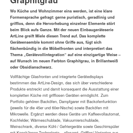
Wo Küche und Wohnzimmer eins werden, ist eine klare
Formensprache gefragt: gerne puristisch, geradlinig und
grifflos, denn die Hervorhebung einzelner Elemente stört
beim Blick aufs Ganze. Mit der neuen Einbaugeräteserie
ArtLine greift Miele diesen Trend auf. Das komplette
Geräteensemble kommt ohne Griffe aus, fügt sich
flächenbündig in die Möbelfronten und interpretiert das
Thema „Gerätevollintegration“ auf eine einzigartige Weise –
auf Wunsch im neuen Farbton Graphitgrau, in Brillantweiß
oder Obsidianschwarz.
Vollflächige Glasfronten und integrierte Gerätedisplays
bestimmen das ArtLine-Design, das sich über verschiedene
Produkte erstreckt und damit konsequent die Ausstattung einer
kompletten Küche mit grifflosen Geräten ermöglicht. Zum
Portfolio gehören Backöfen, Dampfgarer mit Backofenfunktion
(jeweils für die 45er und 60er-Nische) sowie Backöfen mit
Mikrowelle. Ergänzt werden diese Geräte um Kaffeevollautomat,
Kochfelder, Wärmeschublade, Vakuumierschublade,
Weinschrank, diverse Kühl-/ Gefriergeräte sowie Geschirrspüler
mit Knock2open-Technologie – allesamt „Grifflos“-Varianten aus