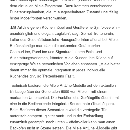
dem aktuellen Miele-Programm. Dazu kommen verschiedene
Dunstabzugshauben, die im ausgeschalteten Zustand unauffällig
hinter Möbelfronten verschwinden.
„Mit ArtLine gehen Küchenmöbel und Geräte eine Symbiose ein –
unaufdringlich und elegant zugleich“, sagt Gernot Trettenbrein,
Leiter des Geschäftsbereichs Hausgeräte International bei Miele.
Berücksichtige man dazu die bekannten Geräteserien
ContourLine, PureLine und Signature in ihren Farb- und
Ausstattungsvarianten, könnten Miele-Kunden ihre Küche auf
einzigartige Weise persönlichen Vorlieben anpassen. „Miele bietet
damit immer die optimale Integration in jedes individuelle
Küchendesign“, so Trettenbreins Fazit.
Technisch basieren die Miele ArtLine-Modelle auf den aktuellen
Einbaugeräten der Generation 6000 von Miele – mit einem
markanten Unterschied. Die Funktion des Gerätegriffs übernimmt
eine in die Bedienblende integrierte Sensortaste (Touch2open).
Beim Berühren dieser Sensortaste wird die verriegelte Tür
motorisch entsperrt, gleitet sanft und in der Endstellung
zusätzlich gedämpft nach unten – effektvoller kann man einen
Backofen nicht in Szene setzen. Die Miele ArtLine -Modelle gibt