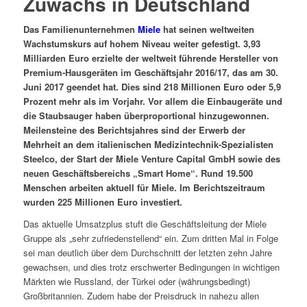
Zuwachs in Deutschland
Das Familienunternehmen
Miele
hat seinen weltweiten
Wachstumskurs auf hohem Niveau weiter gefestigt. 3,93
Milliarden Euro erzielte der weltweit führende Hersteller von
Premium-Hausgeräten im Geschäftsjahr 2016/17, das am 30.
Juni 2017 geendet hat. Dies sind 218 Millionen Euro oder 5,9
Prozent mehr als im Vorjahr. Vor allem die Einbaugeräte und
die Staubsauger haben überproportional hinzugewonnen.
Meilensteine des Berichtsjahres sind der Erwerb der
Mehrheit an dem italienischen Medizintechnik-Spezialisten
Steelco, der Start der Miele Venture Capital GmbH sowie des
neuen Geschäftsbereichs „Smart Home“. Rund 19.500
Menschen arbeiten aktuell für Miele. Im Berichtszeitraum
wurden 225 Millionen Euro investiert.
Das aktuelle Umsatzplus stuft die Geschäftsleitung der Miele
Gruppe als „sehr zufriedenstellend“ ein. Zum dritten Mal in Folge
sei man deutlich über dem Durchschnitt der letzten zehn Jahre
gewachsen, und dies trotz erschwerter Bedingungen in wichtigen
Märkten wie Russland, der Türkei oder (währungsbedingt)
Großbritannien. Zudem habe der Preisdruck in nahezu allen