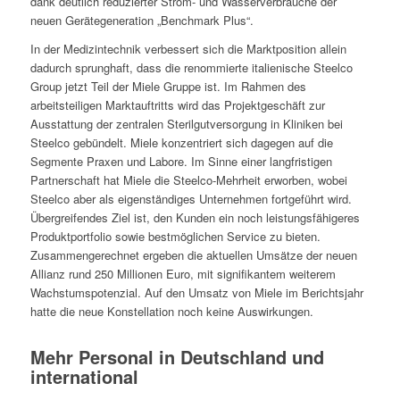
dank deutlich reduzierter Strom- und Wasserverbräuche der
neuen Gerätegeneration „Benchmark Plus“.
In der Medizintechnik verbessert sich die Marktposition allein
dadurch sprunghaft, dass die renommierte italienische Steelco
Group jetzt Teil der Miele Gruppe ist. Im Rahmen des
arbeitsteiligen Marktauftritts wird das Projektgeschäft zur
Ausstattung der zentralen Sterilgutversorgung in Kliniken bei
Steelco gebündelt. Miele konzentriert sich dagegen auf die
Segmente Praxen und Labore. Im Sinne einer langfristigen
Partnerschaft hat Miele die Steelco-Mehrheit erworben, wobei
Steelco aber als eigenständiges Unternehmen fortgeführt wird.
Übergreifendes Ziel ist, den Kunden ein noch leistungsfähigeres
Produktportfolio sowie bestmöglichen Service zu bieten.
Zusammengerechnet ergeben die aktuellen Umsätze der neuen
Allianz rund 250 Millionen Euro, mit signifikantem weiterem
Wachstumspotenzial. Auf den Umsatz von Miele im Berichtsjahr
hatte die neue Konstellation noch keine Auswirkungen.
Mehr Personal in Deutschland und
international