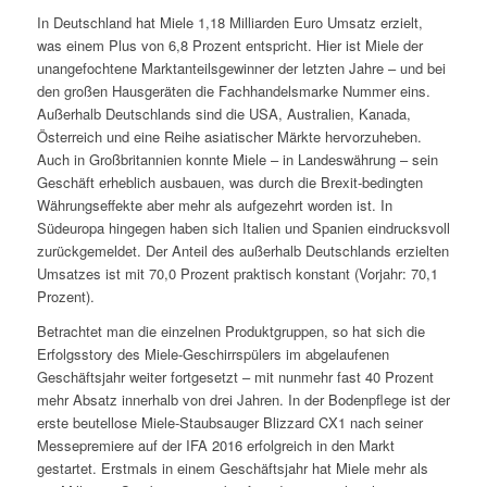
In Deutschland hat Miele 1,18 Milliarden Euro Umsatz erzielt,
was einem Plus von 6,8 Prozent entspricht. Hier ist Miele der
unangefochtene Marktanteilsgewinner der letzten Jahre – und bei
den großen Hausgeräten die Fachhandelsmarke Nummer eins.
Außerhalb Deutschlands sind die USA, Australien, Kanada,
Österreich und eine Reihe asiatischer Märkte hervorzuheben.
Auch in Großbritannien konnte Miele – in Landeswährung – sein
Geschäft erheblich ausbauen, was durch die Brexit-bedingten
Währungseffekte aber mehr als aufgezehrt worden ist. In
Südeuropa hingegen haben sich Italien und Spanien eindrucksvoll
zurückgemeldet. Der Anteil des außerhalb Deutschlands erzielten
Umsatzes ist mit 70,0 Prozent praktisch konstant (Vorjahr: 70,1
Prozent).
Betrachtet man die einzelnen Produktgruppen, so hat sich die
Erfolgsstory des Miele-Geschirrspülers im abgelaufenen
Geschäftsjahr weiter fortgesetzt – mit nunmehr fast 40 Prozent
mehr Absatz innerhalb von drei Jahren. In der Bodenpflege ist der
erste beutellose Miele-Staubsauger Blizzard CX1 nach seiner
Messepremiere auf der IFA 2016 erfolgreich in den Markt
gestartet. Erstmals in einem Geschäftsjahr hat Miele mehr als