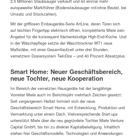
2,5 Millionen Staubsauger verkauft und ist einmal mehr
europaweiter Marktführer (Bodenstaubsauger mit/ohne Beutel, bei
Umsatz und Stückzahlen).
Mit der grifflosen Einbaugeräte-Serie ArtLine, deren Türen sich
auf leichten Fingertipp elektrisch öffnen, komplettierte Miele sein
Angebot für die konsequent flächenbündige High-End-Küche. Und
in der Wäschepflege setzte der Waschtrockner WT1 neue
Maßstäbe, mit einer Gesamtlaufzeit unter drei Stunden,
vernetztem Dosiersystem TwinDos – und 40 Prozent Absatzplus.
Smart Home: Neuer Geschäftsbereich,
neue Tochter, neue Kooperation
Im Bereich der vernetzten Hausgeräte hat der langjährige
Vorreiter Miele auch im Berichtsjahr mehrfach Zeichen gesetzt:
Seit vergangenem Herbst formiert sich der neue
Geschäftsbereich Smart Home, mit Entwicklung, Produktion und
Vermarktung unter einem Dach. Vielversprechende Start-ups
unterstützt Miele über die neu gegründete Tochter Miele Venture
Capital GmbH, bis hin zu direkter Kapitalbeteiligung. Inhaltlich
stehen hier Geschäftsmodelle, Technologien und Anwendungen